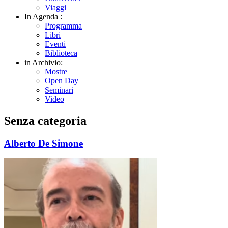
Viaggi
In Agenda :
Programma
Libri
Eventi
Biblioteca
in Archivio:
Mostre
Open Day
Seminari
Video
Senza categoria
Alberto De Simone